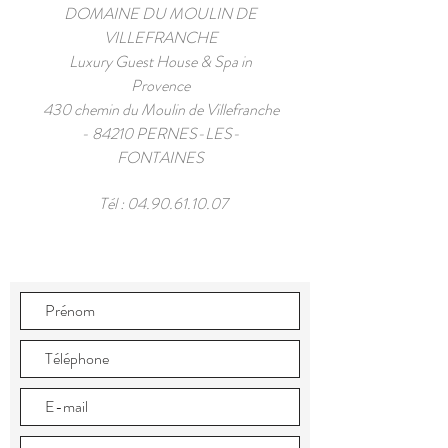
DOMAINE DU MOULIN DE
VILLEFRANCHE
Luxury Guest House & Spa in
Provence
430 chemin du Moulin de Villefranche
- 84210 PERNES-LES-
FONTAINES
Tél :
04.90.61.10.07