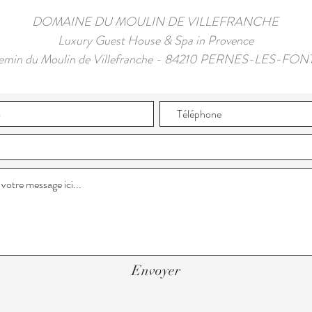
DOMAINE DU MOULIN DE VILLEFRANCHE
Luxury Guest House & Spa in Provence
emin du Moulin de Villefranche - 84210 PERNES-LES-FO
Envoyer