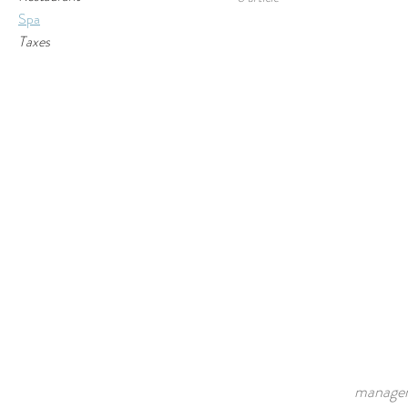
Spa
Taxes
managem